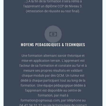
…) À la fin de la formation il sera remis à
l'apprenant un diplôme CCP de Niveau 3.
(Attestation de réussite au test final).
MOYENS PEDAGOGIQUES & TECHNIQUES
Une formation alternant savoir théorique et
mise en application terrain. L'apprenant est
l'acteur de sa formation et constate au fur et à
mesure ses propres résultats en validant
chaque module par des QCM. Un tuteur est
dédié à chaque participant tout au long de la
formation. Une équipe pédagogique dédiée à
l'apprenant est disponible au centre de
formation, par mail à
formation@ogmasup.com, par téléphone au
04.42.34.31.37 ou via le formulaire de contact