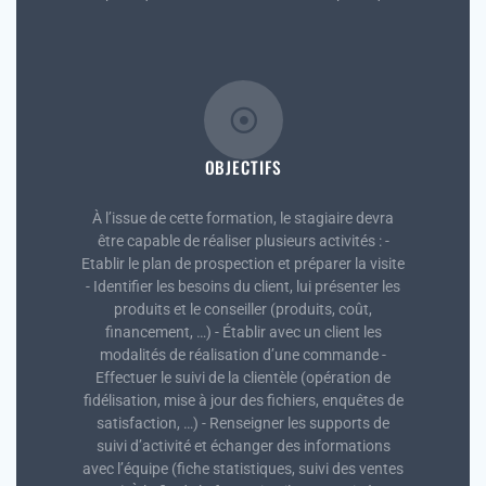
OBJECTIFS
À l’issue de cette formation, le stagiaire devra
être capable de réaliser plusieurs activités : -
Etablir le plan de prospection et préparer la visite
- Identifier les besoins du client, lui présenter les
produits et le conseiller (produits, coût,
financement, …) - Établir avec un client les
modalités de réalisation d’une commande -
Effectuer le suivi de la clientèle (opération de
fidélisation, mise à jour des fichiers, enquêtes de
satisfaction, …) - Renseigner les supports de
suivi d’activité et échanger des informations
avec l’équipe (fiche statistiques, suivi des ventes