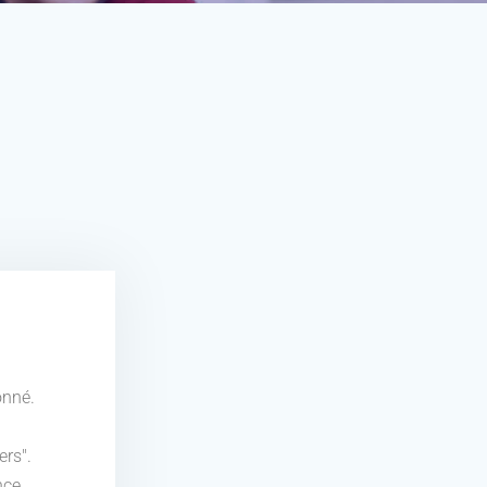
onné.
ers".
nce.