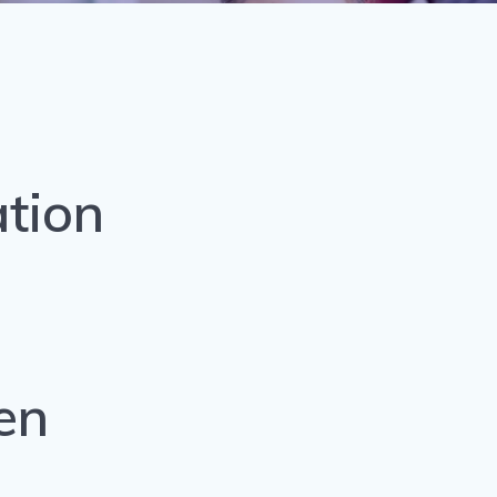
tion
en