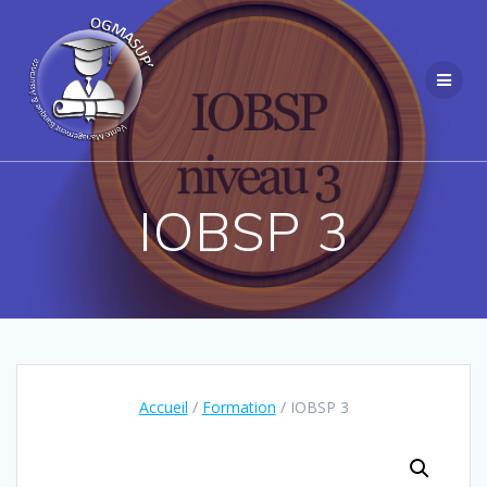
Passer
au
contenu
IOBSP 3
Accueil
/
Formation
/ IOBSP 3