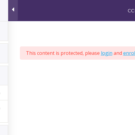
CC
FINANCEMENT
PARTENAIRES
ESPACE STAGIAIRE
P
This content is protected, please
login
and
enrol
CCP 3