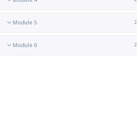
Accueil
All Courses
Module 5
2
© 2
Module 6
2