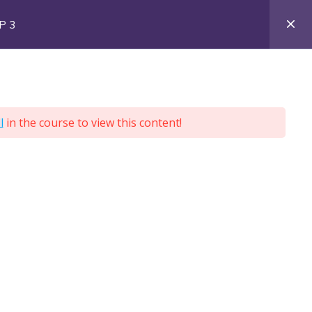
P 3
ORTAIL ENTREPRISE
CONTACT
l
in the course to view this content!